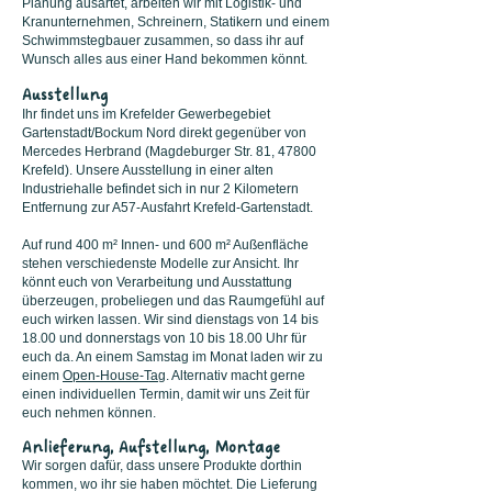
Planung ausartet, arbeiten wir mit Logistik- und
Kranunternehmen, Schreinern, Statikern und einem
Schwimmstegbauer zusammen, so dass ihr auf
Wunsch alles aus einer Hand bekommen könnt.
Ausstellung
Ihr findet uns im Krefelder Gewerbegebiet
Gartenstadt/Bockum Nord direkt gegenüber von
Mercedes Herbrand (Magdeburger Str. 81, 47800
Krefeld). Unsere Ausstellung in einer alten
Industriehalle befindet sich in nur 2 Kilometern
Entfernung zur A57-Ausfahrt Krefeld-Gartenstadt.
Auf rund 400 m² Innen- und 600 m² Außenfläche
stehen verschiedenste Modelle zur Ansicht. Ihr
könnt euch von Verarbeitung und Ausstattung
überzeugen, probeliegen und das Raumgefühl auf
euch wirken lassen. Wir sind dienstags von 14 bis
18.00 und donnerstags von 10 bis 18.00 Uhr für
euch da. An einem Samstag im Monat laden wir zu
einem
Open-House-Tag
. Alternativ macht gerne
einen individuellen Termin, damit wir uns Zeit für
euch nehmen können.
Anlieferung, Aufstellung, Montage
Wir sorgen dafür, dass unsere Produkte dorthin
kommen, wo ihr sie haben möchtet. Die Lieferung