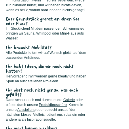
ihr nichts davon, wenn ihr euren Neuerwerb wieder
zurückbauen müsst, und wir haben nichts davon,
wenn es heißt, warum habt ihr denn nichts gesagt?
Euer Grundstück grenzt an einen See
oder Fluss?
Ihr Glücklichen! Mit dem passenden Schwimmsteg
bringen wir Sauna, Whirlpool oder Mini-Haus aufs
Wasser.
Ihr braucht Mobilität?
Alle Produkte liefern wir auf Wunsch gleich auf dem
passenden Anhänger.
Ihr habt Ideen, die wir noch nicht
hatten?
Hervorragend! Wir werden gerne kreativ und haben
Spaß an ausgefallenen Projekten.
Ihr wisst noch nicht genau, was euch
gefällt?
Dann schaut doch mal durch unsere
Galerie
oder
blättert durch unsere
Produktbroschüre
. Kommt in
unsere
Ausstellung
oder besucht uns auf der
nächsten
Messe
. Vielleicht dient euch das ein oder
andere ja als Inspirationsquelle.
Ihr mögt keinen Eierlikör?