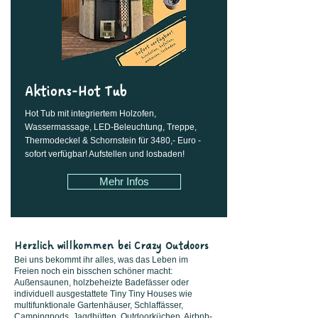
Aktions-Hot Tub
Hot Tub mit integriertem Holzofen,
Wassermassage, LED-Beleuchtung, Treppe,
Thermodeckel & Schornstein für 3480,- Euro -
sofort verfügbar! Aufstellen und losbaden!
Mehr Infos
Herzlich willkommen bei Crazy Outdoors
Bei uns bekommt ihr alles, was das Leben im
Freien noch ein bisschen schöner macht:
Außensaunen, holzbeheizte Badefässer oder
individuell ausgestattete Tiny Tiny Houses wie
multifunktionale Gartenhäuser, Schlaffässer,
Campingpods, Jagdhütten, Outdoorküchen, Airbnb-