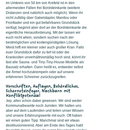
im Umkreis von 50 km von Krefeld ist in den
allermeisten Fällen frei Bordsteinkante (weitere
Distanzen sind natürlich auch möglich). Wenn ihr
nicht zufällig über Gabelstapler, Manitou oder
Frontlader und ein gut befahrbares Grundstück
verfügt, beginnt aber dort an der Bordsteinkante die
eigentliche Herausforderung. Mit der lassen wir
euch nicht allein, sondern suchen nach der
bestmöglichen und kostengünstigsten Lösung.
Meist hilft ein kleiner oder auch großer Kran. Falls
euer Grundstück dafür zu tief ist oder die
Krankosten unverhältnismäßig hoch sind, könnt ihr
fast alle Sauna- und Tiny-Tiny-House-Modelle als
Bausatz erhalten. Dann heißt es, entweder selbst
die Ärmel hochzukrempeln oder auf unsere
erfahrenen Schreiner zurückzugreifen.
​Vorschriften, Auflagen, Behördliches,
Schornsteinfeger, Nachbarn mit
Konfliktpotenzial
Jep, alles schon dabei gewesen. Wir sind weder
Kommunalbeamte noch Juristen. Wir halten uns
aber auf dem Laufenden und teilen unser Wissen
und unsere Erfahrungswerte mit euch. Oft haben
wir einen guten Tipp. Manchmal sind wir etwas
desilliusionierend. Aber am Ende des Tages habt