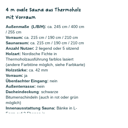
4 m ovale Sauna aus Thermoholz
mit Vorraum
Außenmaße (L/B/H):
ca. 245 cm / 400 cm
/ 255 cm
Vorraum:
ca. 215 cm / 190 cm / 210 cm
Saunaraum:
ca. 215 cm / 190 cm / 210 cm
Anzahl Nutzer:
2 liegend oder 5 sitzend
Holzart:
Nordische Fichte in
Thermoholzausführung farblos lasiert
(andere Farbtöne möglich, siehe Farbkarte)
Holzstärke:
ca. 42 mm
Vorraum:
ja
Überdachter Eingang:
nein
Außenterrasse:
nein
Dacheindeckung
: schwarze
Bitumenschindeln (auch in rot oder grün
möglich)
Innenausstattung Sauna:
Bänke in L-
Form auf 2 Ebenen in
Thermoholzausführung, Beleuchtung
Innenausstattung Vorraum: Bänke mit