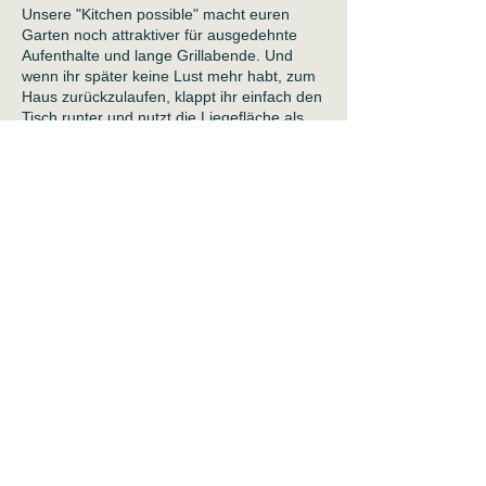
Unsere "Kitchen possible" macht euren
Garten noch attraktiver für ausgedehnte
Aufenthalte und lange Grillabende. Und
wenn ihr später keine Lust mehr habt, zum
Haus zurückzulaufen, klappt ihr einfach den
Tisch runter und nutzt die Liegefläche als
kuscheligen Bettersatz. Durch die
Dacheindeckung aus witterungsbeständigen
Thermoholz passt sich unser Häuschen
perfekt in die Natur ein.
Details
300 cm x 220 cm x 235 cm (LxBxH)
komplett aus witterungsbeständigem
Thermoholz (farblos lasiert) in 42 mm
Wandstärke
Innenraum: 2,80 m lang, 2 Bänke mit
Stauraum, versenkbarer Tisch in
Thermoholz,
Doppelflügeltür, volle Panoramascheibe,
halbe Panoramascheibe, kippbares Fenster
Küchenzeile mit maßgefertigten
Einbauschränken in Thermoholz,